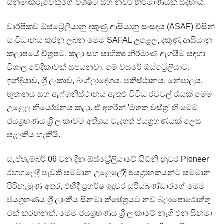
සිනමාකරුවෙකුගේ විශිෂ්ට සහ නව්‍ය නිර්මාණයක් සඳහායි.
වාර්ෂිකව ඕස්ට්‍රේලියානු දකුණු ආසියානු සංසදය (ASAF) විසින්
සංවිධානය කරනු ලබන මෙම SAFAL උළෙල, දකුණු ආසියානු
කලාපයේ චිත්‍රපට, කලා සහ සාහිත්‍ය නිර්මාණ ඇගයීම සඳහා
විශාල වේදිකාවක් සපයනවා. මේ වසරේ ඕස්ට්‍රේලියාව,
ඉන්දියාව, ශ්‍රී ලංකාව, බංග්ලාදේශය, පකිස්ථානය, නේපාලය,
භූතානය සහ ඇෆ්ගනිස්ථානය ඇතුළු විවිධ රටවල් රැසක් මෙම
උළෙල නියෝජනය කළා. ඒ අතරින් 'මතක වස්ත්‍ර' හි මෙම
ජයග්‍රහණය ශ්‍රී ලංකාවට අතිශය වැදගත් ජයග්‍රහණයක් ලෙස
සැලකිය හැකියි.
සැප්තැම්බර් 06 වන දින ඕස්ට්‍රේලියාවේ සිඩ්නි නුවර Pioneer
රඟහලේදී පැවති සම්මාන උළෙලේදී ජයග්‍රාහකයන්ට සම්මාන
පිරිනැමුණු අතර, එහිදී ප්‍රහර්ෂ ඉඳුවර සූරියබණ්ඩාරගේ මෙම
ජයග්‍රහණය ශ්‍රී ලාංකීය සිනමා ක්ෂේත්‍රයට නව බලාපොරොත්තු
එක් කරන්නක්. මෙම ජයග්‍රහණය ශ්‍රී ලංකාවේ නැගී එන සිනමා