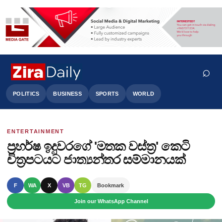
⌕
POLITICS
BUSINESS
SPORTS
WORLD
ENTERTAINMENT
Search
ප්‍රහර්ෂ ඉදුවරගේ 'මතක වස්ත්‍ර' කෙටි
චිත්‍රපටයට ජාත්‍යන්තර සම්මානයක්
F
WA
X
VB
TG
Bookmark
Join our WhatsApp Channel