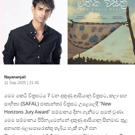
Nayananjali
11 Sep 2025 | 21:45
මෙම කෙටි චිත්‍රපටය
7 වන දකුණු ආසියානු චිත්‍රපට, කලා සහ
සාහිත්‍ය (SAFAL) ජාත්‍යන්තර චිත්‍රපට උළෙලේදී
"New
Horizons Jury Award"
සම්මානය දිනා ගැනීමට සමත් වුණා.
මෙම සම්මානය පිරිනැමෙන්නේ දකුණු ආසියානු සිනමාව තුළ
අනාගත බලාපොරොත්තු තැබිය හැකි නැගී එන