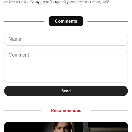
පරම්පරාවට විශාල ආශ්වාදයක් ලබා දෙනවා නිසැකයි.
Comments
Send
Recommended